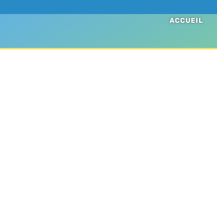
ACCUEIL
Pré
Présences au camp M