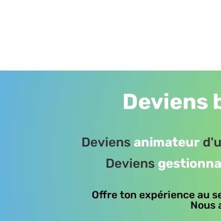
Deviens 
Deviens
animateur
d'u
Deviens
gestionna
Offre ton expérience au s
Nous a