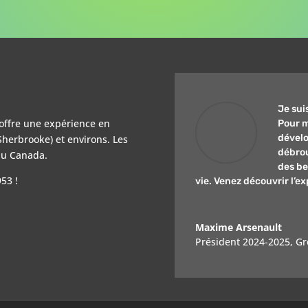
Je sui
offre une expérience en
Pour m
dévelo
herbrooke) et environs. Les
débrou
 du Canada.
des be
53 !
vie. Venez découvrir l’e
Maxime Arsenault
Président 2024-2025
,
Gr