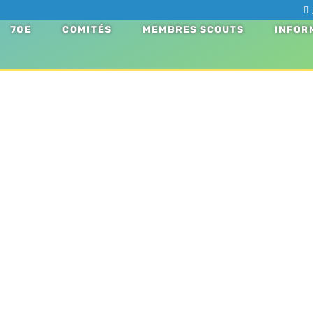
70E
COMITÉS
MEMBRES SCOUTS
INFOR
sences au camp Montée 2
ontée 2018