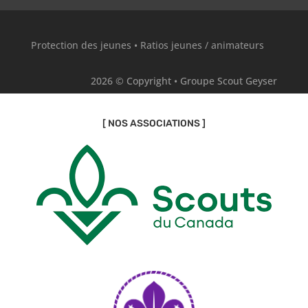
Protection des jeunes
•
Ratios jeunes / animateurs
2026 © Copyright • Groupe Scout Geyser
[ NOS ASSOCIATIONS ]