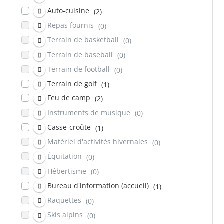
Auto-cuisine
(2)
Repas fournis
(0)
Terrain de basketball
(0)
Terrain de baseball
(0)
Terrain de football
(0)
Terrain de golf
(1)
Feu de camp
Terrain de volleyball
(2)
(1)
Instruments de musique
Piste cyclable
(0)
(1)
Casse-croûte
Salle de jeux et détente
(1)
(1)
Matériel d'activités hivernales
Zone pêche
(0)
(1)
Équitation
(0)
Hébertisme
(0)
Bureau d'information (accueil)
(1)
Raquettes
(0)
Skis alpins
(0)