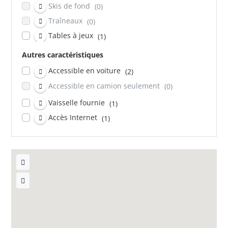
Skis de fond
(0)
Traîneaux
(0)
Tables à jeux
(1)
Plage
(2)
Autres caractéristiques
Équipements nautiques
(1)
Accessible en voiture
(2)
Vestes de flottaison
(1)
Accessible en camion seulement
(0)
Vaisselle fournie
(1)
Accès Internet
(1)