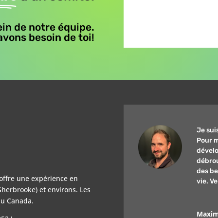
ein de notre équipe.
vons besoin de toi!
Je sui
Pour m
dévelo
débrou
des be
offre une expérience en
vie. V
herbrooke) et environs. Les
 du Canada.
Maxim