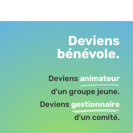
Deviens
bénévole.
Deviens
animateur
d'un groupe jeune.
Deviens
gestionnaire
d'un comité.