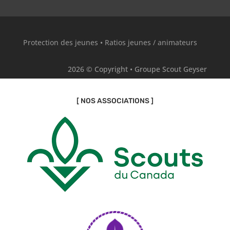
Protection des jeunes
•
Ratios jeunes / animateurs
2026 © Copyright • Groupe Scout Geyser
[ NOS ASSOCIATIONS ]