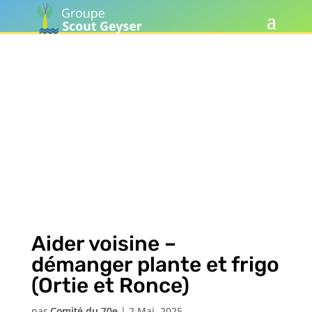
Aider voisine –
démanger plante et frigo
(Ortie et Ronce)
par
Comité du 70e
|
2 Mai, 2025