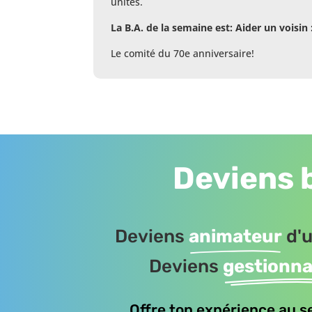
unités.
La B.A. de la semaine est: Aider un voisin 
Le comité du 70e anniversaire!
Deviens 
Deviens
animateur
d'u
Deviens
gestionna
Offre ton expérience au s