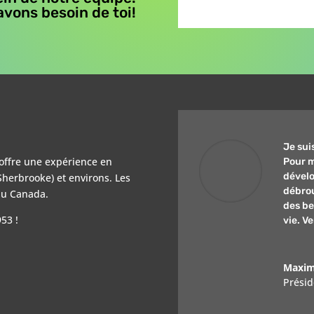
vons besoin de toi!
Je sui
offre une expérience en
Pour m
dévelo
herbrooke) et environs. Les
débrou
 du Canada.
des be
53 !
vie. V
Maxim
Présid