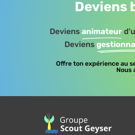
Deviens 
Deviens
animateur
d'u
Deviens
gestionna
Offre ton expérience au s
Nous a