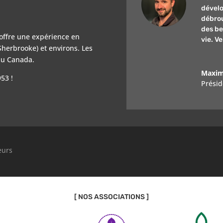
dévelo
débrou
des be
offre une expérience en
vie. V
herbrooke) et environs. Les
 du Canada.
Maxim
53 !
Présid
eurs
[ NOS ASSOCIATIONS ]