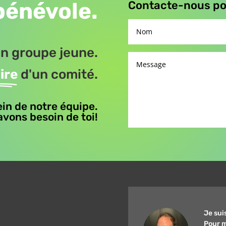
bénévole.
Contacte-nous pou
n groupe jeune.
ire
d'un comité.
ein de notre équipe.
vons besoin de toi!
Je sui
Pour m