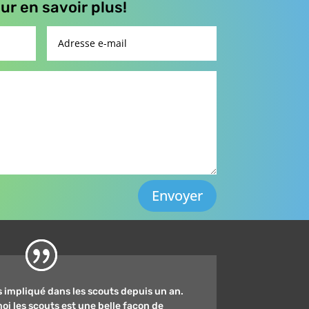
r en savoir plus!
Envoyer
s impliqué dans les scouts depuis un an.
oi les scouts est une belle façon de