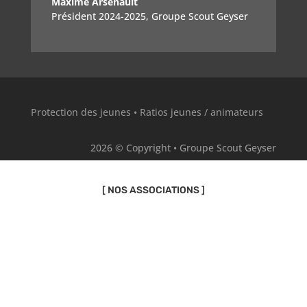
Maxime Arsenault
Président 2024-2025
,
Groupe Scout Geyser
Protection des jeunes
•
Ratios jeunes / animateurs
2026 © Copyright • Groupe Scout Geyser
[ NOS ASSOCIATIONS ]